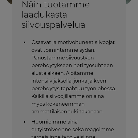
Näin tuotamme
laadukasta
siivouspalvelua
Osaavat ja motivoituneet siivoojat
ovat toimintamme sydän.
Panostamme siivoustyön
perehdytykseen heti työsuhteen
alusta alkaen. Aloitamme
intensiivijaksolla, jonka jälkeen
perehdytys tapahtuu työn ohessa.
Kaikilla siivoojillamme on aina
myös kokeneemman
ammattilaisen tuki takanaan.
Huomioimme aina
erityistoiveenne sekä reagoimme
tarpeisiinne ja toiveisiinne