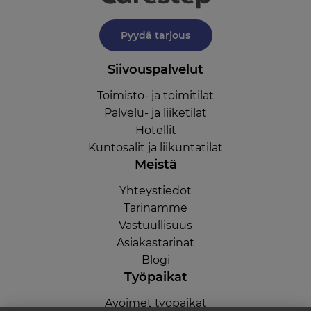
Pyydä tarjous
Siivouspalvelut
Toimisto- ja toimitilat
Palvelu- ja liiketilat
Hotellit
Kuntosalit ja liikuntatilat
Meistä
Yhteystiedot
Tarinamme
Vastuullisuus
Asiakastarinat
Blogi
Työpaikat
Avoimet työpaikat