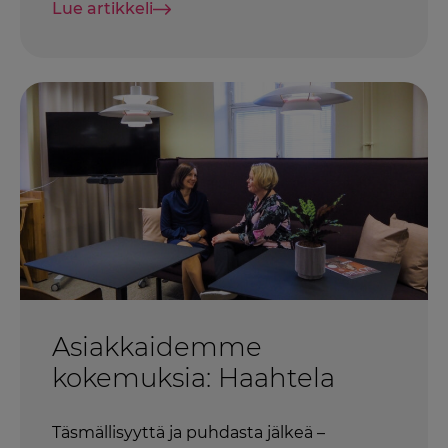
Lue artikkeli
Asiakkaidemme
kokemuksia: Haahtela
Täsmällisyyttä ja puhdasta jälkeä –