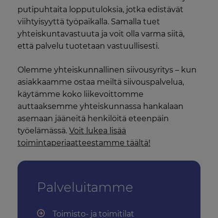
putipuhtaita lopputuloksia, jotka edistävät
viihtyisyyttä työpaikalla. Samalla tuet
yhteiskuntavastuuta ja voit olla varma siitä,
että palvelu tuotetaan vastuullisesti.
Olemme yhteiskunnallinen siivousyritys – kun
asiakkaamme ostaa meiltä siivouspalvelua,
käytämme koko liikevoittomme
auttaaksemme yhteiskunnassa hankalaan
asemaan jääneitä henkilöitä eteenpäin
työelämässä.
Voit lukea lisää
toimintaperiaatteestamme täältä!
Palveluitamme
Toimisto- ja toimitilat