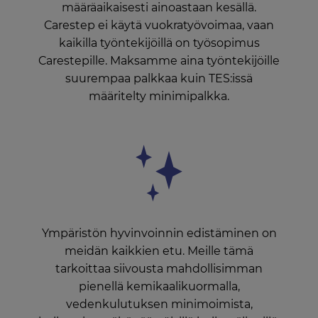
määräaikaisesti ainoastaan kesällä.
Carestep ei käytä vuokratyövoimaa, vaan
kaikilla työntekijöillä on työsopimus
Carestepille. Maksamme aina työntekijöille
suurempaa palkkaa kuin TES:issä
määritelty minimipalkka.
Ympäristön hyvinvoinnin edistäminen on
meidän kaikkien etu. Meille tämä
tarkoittaa siivousta mahdollisimman
pienellä kemikaalikuormalla,
vedenkulutuksen minimoimista,