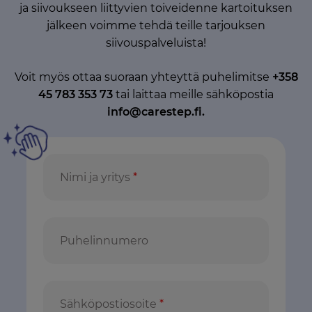
ja siivoukseen liittyvien toiveidenne kartoituksen
jälkeen voimme tehdä teille tarjouksen
siivouspalveluista!
Voit myös ottaa suoraan yhteyttä puhelimitse
+358
45 783 353 73
tai laittaa meille sähköpostia
info@carestep.fi.
Nimi ja yritys
*
Puhelinnumero
Sähköpostiosoite
*