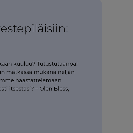
estepiläisiin:
kaan kuuluu? Tutustutaanpa!
epin matkassa mukana neljän
simme haastattelemaan
sti itsestäsi? – Olen Bless,