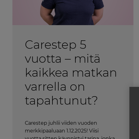
Carestep 5
vuotta – mitä
kaikkea matkan
varrella on
tapahtunut?
Carestep juhlii viiden vuoden
merkkipaaluaan 1.12.2025! Viisi
vuotta sitten käynnistyi tarina, jonka