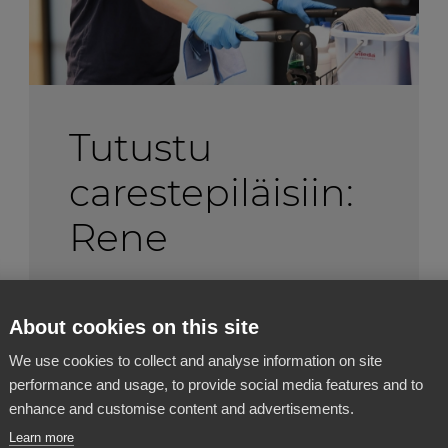
Tutustu
carestepiläisiin:
Rene
Ketä Carestepin tiimiin kuuluu?
About cookies on this site
Tutustutaanpa! Rene on ollut meillä
töissä nyt 2 vuotta. Nyt pääsimme
We use cookies to collect and analyse information on site
performance and usage, to provide social media features and to
haastattelemaan häntä! Kuka hän
enhance and customise content and advertisements.
on,...
Learn more