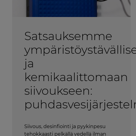
Satsauksemme
ympäristöystävällis
ja
kemikaalittomaan
siivoukseen:
puhdasvesijärjeste
Siivous, desinfiointi ja pyykinpesu
tehokkaasti pelkällä vedellä ilman