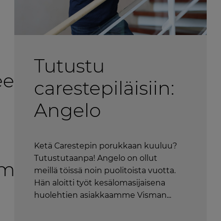
Tutustu
een
carestepiläisiin:
Angelo
Ketä Carestepin porukkaan kuuluu?
Tutustutaanpa! Angelo on ollut
lmä
meillä töissä noin puolitoista vuotta.
Hän aloitti työt kesälomasijaisena
huolehtien asiakkaamme Visman...