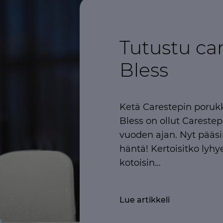
Tutustu car
Bless
Ketä Carestepin poruk
Bless on ollut Carest
vuoden ajan. Nyt pää
häntä! Kertoisitko lyhye
kotoisin...
Lue artikkeli