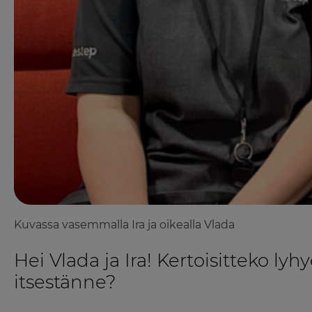
Kuvassa vasemmalla Ira ja oikealla Vlada
Hei Vlada ja Ira! Kertoisitteko lyhy
itsestänne?