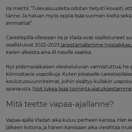
Ira miettii: ”Tulevaisuudelta odotan tietysti kovasti, ett
tänne. Ja haluan myös oppia lisää suomen kieltä sekä
ammattia!”
Carestepillä ollessaan Ira ja Vlada ovat osallistune
osallistuivat 2022–2023
järjestämällemme työpaikkasu
kielen alkeista aina A1-tasolle saakka.
Nyt pidempiaikaisen oleskeluluvan varmistuttua, he
kiinnostavia urapolkuja. Kuten jokaiselle carestepilä
koulutussuunnitelmat, joihin sisältyy kullakin urapolul
sparrausta.
(Voit lukea lisää toiminta-ajatuksestamme 
Mitä teette vapaa-ajallanne?
Vapaa-ajalla Vladan aika kuluu perheen kanssa. Hän ke
jälkeen kotona, ja hänen kanssaan aika vierähtää muk