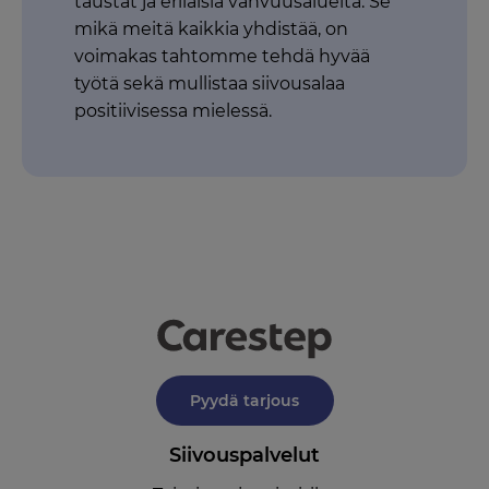
taustat ja erilaisia vahvuusalueita. Se
mikä meitä kaikkia yhdistää, on
voimakas tahtomme tehdä hyvää
työtä sekä mullistaa siivousalaa
positiivisessa mielessä.
Pyydä tarjous
Siivouspalvelut