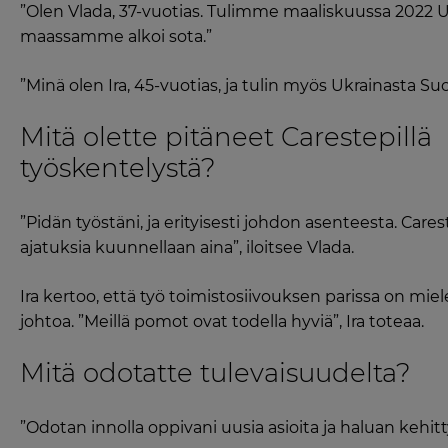
”Olen Vlada, 37-vuotias. Tulimme maaliskuussa 2022 
maassamme alkoi sota.”
”Minä olen Ira, 45-vuotias, ja tulin myös Ukrainasta 
Mitä olette pitäneet Carestepillä
työskentelystä?
”Pidän työstäni, ja erityisesti johdon asenteesta. Cares
ajatuksia kuunnellaan aina”, iloitsee Vlada.
Ira kertoo, että työ toimistosiivouksen parissa on mie
johtoa. ”Meillä pomot ovat todella hyviä”, Ira toteaa.
Mitä odotatte tulevaisuudelta?
”Odotan innolla oppivani uusia asioita ja haluan kehitty