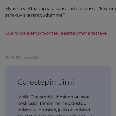
Myös Ira viettää vapaa-aikansa lasten kanssa. ”Käym
sarjakuvia ja rentoudumme.”
Lue myös aiempi työntekijäesittelymme tästä
Julkaistu 16.2.2024
Carestepin tiimi
Meillä Carestepillä ihminen on aina
keskiössä. Tiimimme muodostuu
erilaisista ihmisistä, joilla on erilaiset