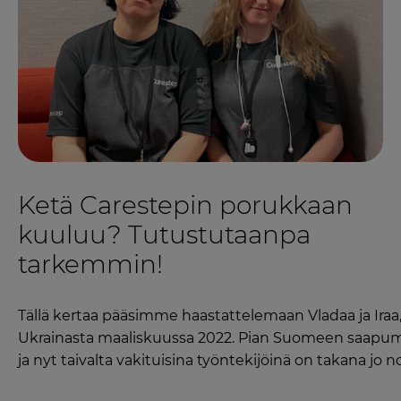
Ketä Carestepin porukkaan
kuuluu? Tutustutaanpa
tarkemmin!
Tällä kertaa pääsimme haastattelemaan Vladaa ja Ira
Ukrainasta maaliskuussa 2022. Pian Suomeen saapumise
ja nyt taivalta vakituisina työntekijöinä on takana jo no